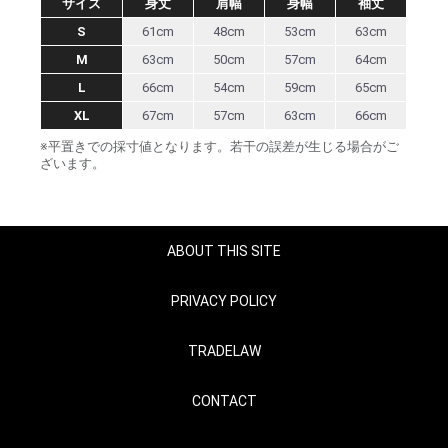
サイズ
身丈
肩幅
身幅
袖丈
S
61cm
48cm
53cm
63cm
M
63cm
50cm
57cm
64cm
L
66cm
54cm
59cm
65cm
XL
67cm
57cm
63cm
66cm
※平置きでの採寸値となります。若干の誤差が生じる場合がご
ざいます。
ABOUT THIS SITE
PRIVACY POLICY
TRADELAW
CONTACT